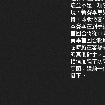
這並不是一項
現，新賽季無
輪，球版做客
本賽季在對手
首回合將從11
賽季首回合輕
屆時將在客場
的其他對手，
相信加強了防
局面，繼前一
腳下。