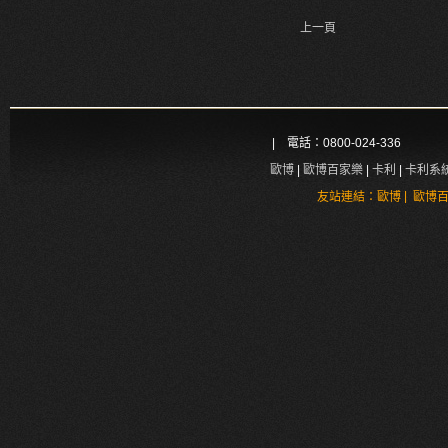
上一頁
| 電話：0800-024-336
歐博
|
歐博百家樂
|
卡利
|
卡利系
|
友站連結：
歐博
歐博