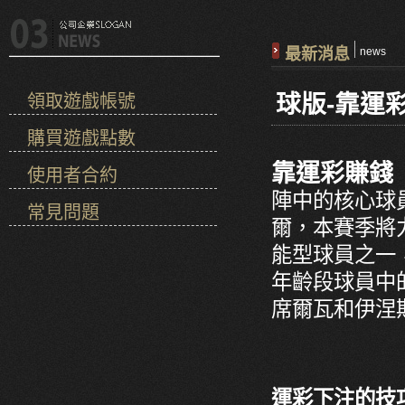
最新消息
news
球版-靠運
領取遊戲帳號
購買遊戲點數
靠運彩賺錢
使用者合約
陣中的核心球
常見問題
爾，本賽季將
能型球員之一
年齡段球員中
席爾瓦和伊涅
運彩下注的技