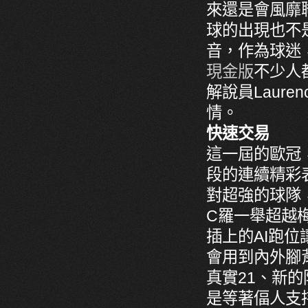
來還是會風靡
球的出現也不
音，作為球迷
現金版
不少人
解說員Laur
情。
快速交易
這一屆的歐冠
段的連續精彩
對超強的球隊
C羅一舉超越
插上的AI跑
會用到內外腳
真實21、新的
是等著偪人支