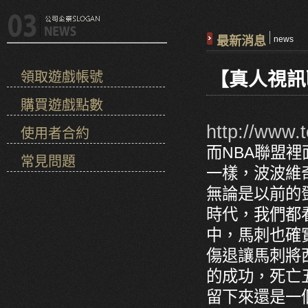
最新消息
news
【真人視訊
領取遊戲帳號
購買遊戲點數
http://www.t
使用者合約
而NBA聯盟
常見問題
一樣，波波維
無論是以前的
時代，我們都
中，馬刺也確
傷退讓馬刺將
的成功，死亡
留下來還是一