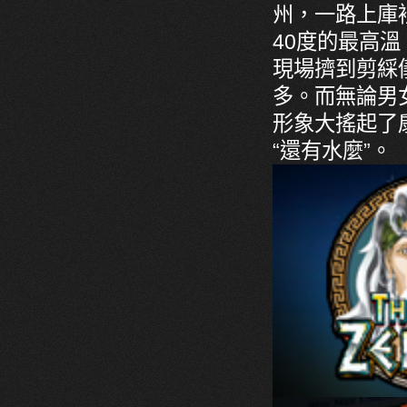
州，一路上庫裡
40度的最高
現場擠到剪綵
多。而無論男
形象大搖起了
“還有水麼”。