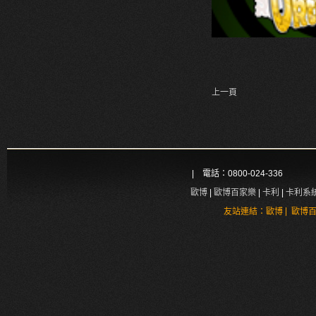
上一頁
| 電話：0800-024-336
歐博
|
歐博百家樂
|
卡利
|
卡利系
|
友站連結：
歐博
歐博