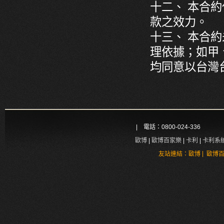
十二、 本合
款之效力。
十三、 本合
理依據；如甲
均同意以台灣
| 電話：0800-024-336
歐博
|
歐博百家樂
|
卡利
|
卡利系
|
友站連結：
歐博
歐博