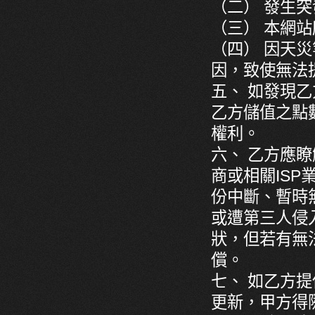
（二） 發生
（三） 本網站
（四） 因天
因，致使無法
五、 如發現
乙方儲值之點
權利。
六、 乙方應
商或相關IS
份中斷、暫時
或遭第三人侵
狀，但若有無
償。
七、 如乙方
更新，甲方得