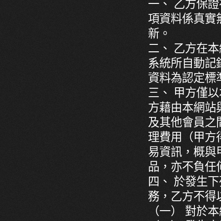
一、 乙方保
項資料係真實
新。
二、 乙方在
系統所自動記
資料為認定標
三、 甲方僅
方藉由本網站
及其他會員之
理費用（甲方
易資訊，概與
品，亦不負任
四、 於發生
務，乙方不得
（一） 對於