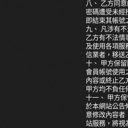
八、 乙方同
密碼遭受未經
即結束其帳號
九、 凡涉有
乙方有不法情
及使用各項服
信業者，移送
十、 甲方保
會員帳號使用
內容或終止乙
甲方均不負任
十一、 甲方
於本網站公告
意修改內容者
站服務，將視