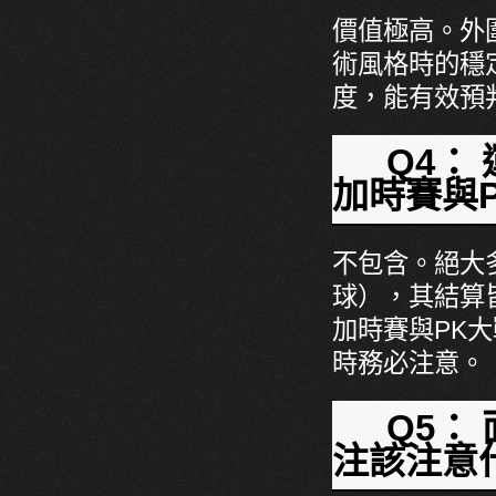
價值極高。外
術風格時的穩
度，能有效預
Q4：
加時賽與
不包含。絕大
球），其結算
加時賽與PK
時務必注意。
Q5：
注該注意