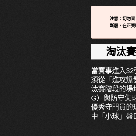
注意：切勿盲
斷層，在正賽
淘汰賽
當賽事進入3
須從「進攻爆
汰賽階段的場
G）與防守失
優秀守門員的
中「小球」盤