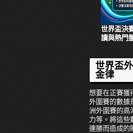
世界盃決
讀與熱門
世界盃
金律
想要在正賽獲
外圍賽的數據
洲外圍賽的高
力等。將這些
連勝而造成的